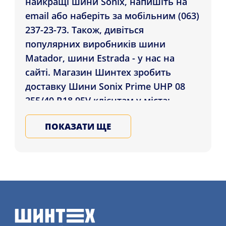
найкращі шини Sonix, напишіть на
email або наберіть за мобільним (063)
237-23-73. Також, дивіться
популярних виробників шини
Matador, шини Estrada - у нас на
сайті. Магазин Шинтех зробить
доставку Шини Sonix Prime UHP 08
255/40 R18 95V клієнтам у міста:
Одеса, Кривий Ріг, Чернігів , а також в
ПОКАЗАТИ ЩЕ
усі регіони України. Обирайте зимові
гуму для авто в нашому магазині,
записуйтеся на послугу
шиномонтажу детальніше на
нашому сайті.