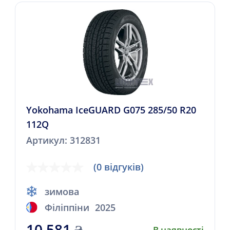
Yokohama IceGUARD G075 285/50 R20
112Q
Артикул: 312831
(0 відгуків)
зимова
Філіппіни
2025
10 581
₴
В наявності