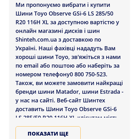
Ми пропонуємо вибрати і купити
Шини Toyo Observe GSi-6 LS 285/50
R20 116H XL за доступною вартістю у
онлайн магазині дисків і шин
Shinteh.com.ua з доставкою по
Україні. Наші фахівці нададуть Вам
хороші шини Toyo, зв'яжіться з нами
по email або поштою або наберіть за
номером телефону0 800 750-523.
Також, ви можете замовити найкращі
бренди шини Matador, шини Estrada -
у нас на сайті. Веб-сайт Шинтех
доставить Шини Toyo Observe GSi-6
LS 285/50 R20 116H XL клієнтам міст:
Маріуполь, Запоріжжя, Чернівці , а
ПОКАЗАТИ ЩЕ
також інші міста України. Підбирайте