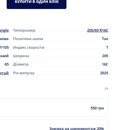
КУПИТИ В ОДИН КЛІК
angle
Типорозмір
205/65 R16C
мова
Посилена шина
Так
7/105
Индекс скорости
T
жний
Ширина
205
65
Діаметр
16C
итай
Рік випуску
2025
550 грн
Знижка на шиномонтаж 20%