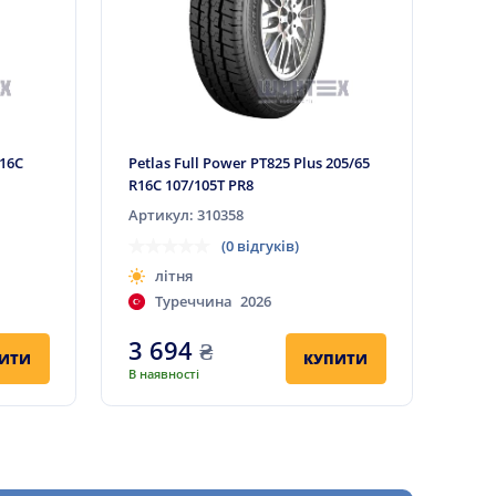
R16C
Petlas Full Power PT825 Plus 205/65
R16C 107/105T PR8
Артикул: 310358
(0 відгуків)
літня
Туреччина
2026
3 694
₴
ИТИ
КУПИТИ
В наявності