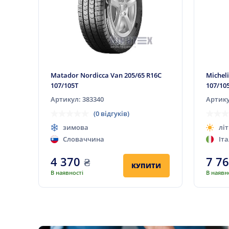
Matador Nordicca Van 205/65 R16C
Micheli
107/105T
107/10
Артикул: 383340
Артику
(0 відгуків)
зимова
літ
Словаччина
Іта
4 370
₴
7 7
КУПИТИ
В наявності
В наявн