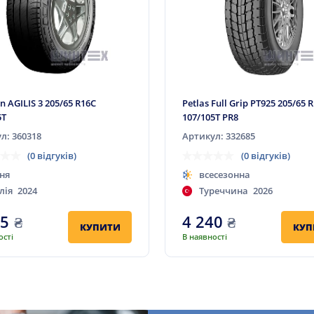
n AGILIS 3 205/65 R16C
Petlas Full Grip PT925 205/65 
5T
107/105T PR8
л: 360318
Артикул: 332685
(0 відгуків)
(0 відгуків)
ня
всесезонна
лія
2024
Туреччина
2026
65
₴
4 240
₴
КУПИТИ
КУП
ості
В наявності