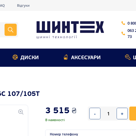
FAQ
Відгуки
0 80
063 
73
ДИСКИ
АКСЕСУАРИ
6C 107/105T
3 515
₴
-
+
В наявності
Номер телефону