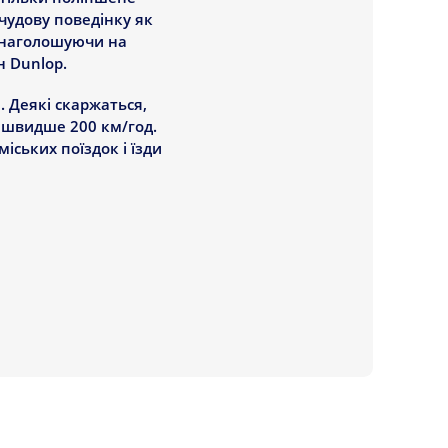
 чудову поведінку як
, наголошуючи на
н Dunlop.
. Деякі скаржаться,
 швидше 200 км/год.
іських поїздок і їзди
до 24 дюймів - є
ни підійдуть: вони
 на мокрій дорозі
щову погоду. Ще
іг би бути й
сті, де часто йдуть