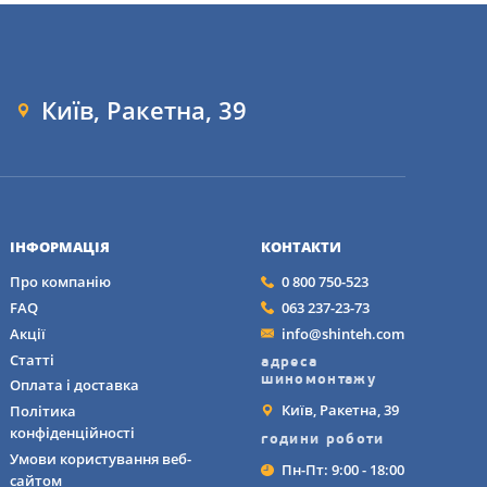
Київ, Ракетна, 39
собливими складнощами
нами. Важливо
я тиск у шинах, щоб 
ІНФОРМАЦІЯ
КОНТАКТИ
Про компанію
0 800 750-523
FAQ
063 237-23-73
рівномірний знос.
Акції
info@shinteh.com
Статті
адреса
шиномонтажу
щин та інших 
Оплата і доставка
Київ, Ракетна, 39
Політика
конфіденційності
години роботи
Умови користування веб-
икнути вібрацій і 
Пн-Пт: 9:00 - 18:00
сайтом