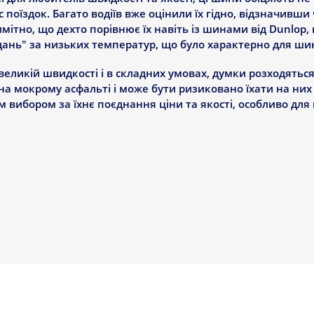
 поїздок. Багато водіїв вже оцінили їх гідно, відзначивши
римітно, що дехто порівнює їх навіть із шинами від Dunlop
аїдань" за низьких температур, що було характерно для ши
великій швидкості і в складних умовах, думки розходяться
а мокрому асфальті і може бути ризиковано їхати на них
вибором за їхнє поєднання ціни та якості, особливо для м
 І ТЕХНІЧНІ ВЛАСТИВОСТІ
ибір, щоб підходити більшості водіїв. Можна знайти від 16 
, включно з SUV. Якщо вам потрібно швидко їздити, ці ши
ть до 300 км/год. Отже, їзда буде і швидкою, і безпечною.
гу. Хоча ціна цілком прийнятна, деякі покупці кажуть, що
ий шлях виходить довшим, ніж хотілося б, і в суху, і в до
справляються з акваплануванням і що комфорт водіння м
варто добре подумати, особливо якщо ви живете в місцево