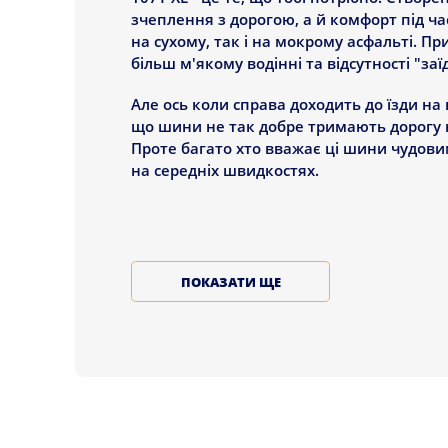
зчеплення з дорогою, а й комфорт під час
на сухому, так і на мокрому асфальті. П
більш м'якому водінні та відсутності "з
Але ось коли справа доходить до їзди на 
що шини не так добре тримають дорогу н
Проте багато хто вважає ці шини чудовим 
на середніх швидкостях.
ХАРАКТЕРИСТИКИ ШИН
ПОКАЗАТИ ЩЕ
Ось різні розміри та характеристики на в
варіанти для маленьких і великих машин
розраховані на швидкості до 240 або наві
Але є моменти, на які варто звернути ува
шини не дуже добре тримають, і гальмівн
згадують, що шини не найкращим чином 
кращим. Це означає, що перед покупкою 