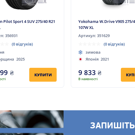
n Pilot Sport 4 SUV 275/40 R21
Yokohama W.Drive V905 275/4
L
107W XL
л: 356931
Артикул: 351629
(0 відгуків)
(0 відгуків)
ня
зимова
орщина
2025
Японія
2021
899
₴
9 833
₴
КУПИТИ
КУП
ості
В наявності
ЗАПИШІТЬ