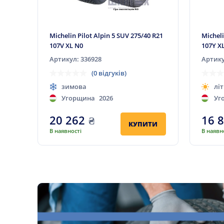
Michelin Pilot Alpin 5 SUV 275/40 R21
Micheli
107V XL N0
107Y X
Артикул: 336928
Артику
(0 відгуків)
зимова
літ
Угорщина
2026
Уг
20 262
₴
16 
КУПИТИ
В наявності
В наявн