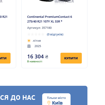
0 R21
Continental PremiumContact 6
275/40 R21 107Y XL SSR *
Артикул: 357180
(0 відгуків)
літня
2025
16 304
₴
ИТИ
КУПИТИ
В наявності
СЯ ДО НАС
Тільки місто
Київ