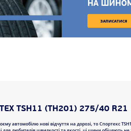
НА ШИНО
ЗАПИСАТИСЯ
EX TSH11 (TH201) 275/40 R21 
му автомобілю нові відчуття на дорозі, то Спортекс TSH1
ені для любителів швидкості та якості, ці шини обіцяють н