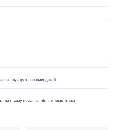
ас та нададуть рекомендаціїї
 та на ньому немає слідів шиномонтажа