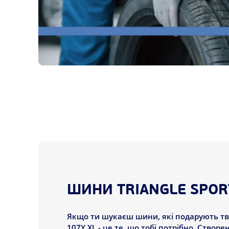
ШИНИ TRIANGLE SPORT
Якщо ти шукаєш шини, які подарують твоє
107Y XL - це те, що тобі потрібно. Створ