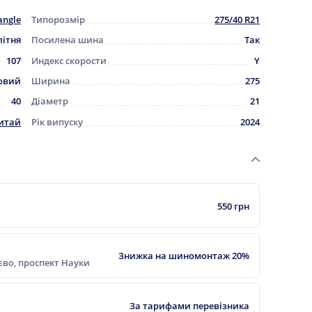
angle
Типорозмір
275/40 R21
літня
Посилена шина
Так
107
Индекс скорости
Y
овий
Ширина
275
40
Діаметр
21
итай
Рік випуску
2024
550 грн
Знижка на шиномонтаж 20%
ієво, проспект Науки
За тарифами перевізника