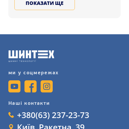
ПОКАЗАТИ ЩЕ
Запоріжжя, Київ, Івано-Франківськ і в
ін. регіони України. Підбирайте на
зиму та літо шини для машини у Нас,
записуйтеся на послугу
шиномонтажу більш детально на
сайті.
ми у соцмережах
Наші контакти
+380(63) 237-23-73
Київ, Ракетна, 39