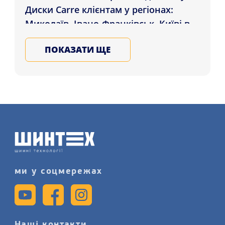
Диски Carre клієнтам у регіонах:
Миколаїв, Івано-Франківськ, Київі в
інші міста України. Підбирайте та
ПОКАЗАТИ ЩЕ
купуйте сталеві, ковані, литі
автомобільні диски у Нас, гарантія
якості дисків з різних країн, залиште
заявку на послугу монтажу дисків
більш детально на сайті.
ми у соцмережах
Наші контакти