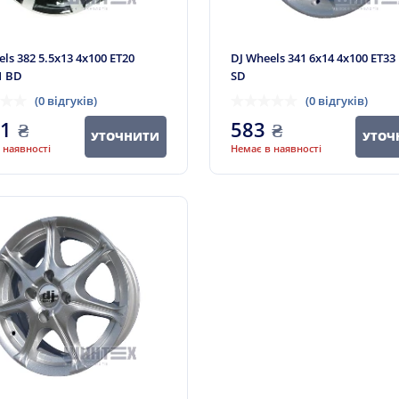
ls 382 5.5x13 4x100 ET20
DJ Wheels 341 6x14 4x100 ET33
1 BD
SD
(0 відгуків)
(0 відгуків)
61
₴
583
₴
УТОЧНИТИ
УТОЧ
 наявності
Немає в наявності