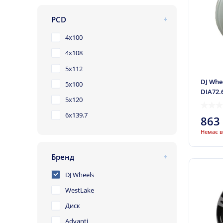
PCD
4x100
4x108
5x112
DJ Whee
5x100
DIA72.
5x120
6x139.7
863
Немає в
Бренд
DJ Wheels
WestLake
Диск
Advanti