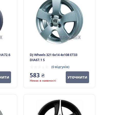
DIA72.6
DJ Wheels 321 6x14 4x108 ET33
DIA67.1 S
(0 відгуків)
583
₴
НИТИ
УТОЧНИТИ
Немає в наявності