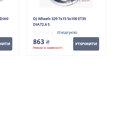
 DIA0
DJ Wheels 329 7x15 5x100 ET35
DIA72.6 S
(0 відгуків)
863
₴
НИТИ
УТОЧНИТИ
Немає в наявності