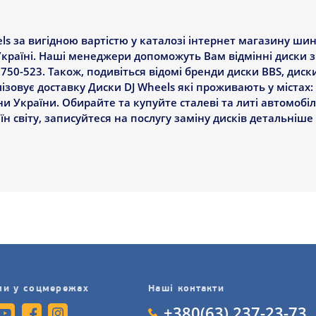
s за вигідною вартістю у каталозі інтернет магазину шин 
Україні. Наші менеджери допоможуть Вам відмінні диски зр
50-523. Також, подивіться відомі бренди диски BBS, диски
зовує доставку Диски DJ Wheels які проживають у містах: К
ни України. Обирайте та купуйте сталеві та литі автомобі
аїн світу, записуйтеся на послугу заміну дисків детальніше 
ми у соцмережах
Наші контакти
+380(63) 237-23-73