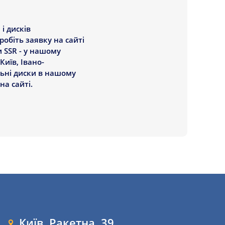
і дисків
обіть заявку на сайті
 SSR - у нашому
иїв, Івано-
льні диски в нашому
на сайті.
Київ, Ракетна, 39