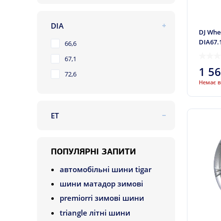
Avus
Banzai
DIA
DJ Whee
BBS
DIA67.
66,6
Berg
67,1
1 5
Borbet
72,6
Немає в
CAM
Carre
ET
CMS
10
Darwin
20
DBV
ПОПУЛЯРНІ ЗАПИТИ
33
Dezent
автомобільні шини tigar
35
ДГ
шини матадор зимові
38
Diewe Wheels
premiorri зимові шини
45
Disla
triangle літні шини