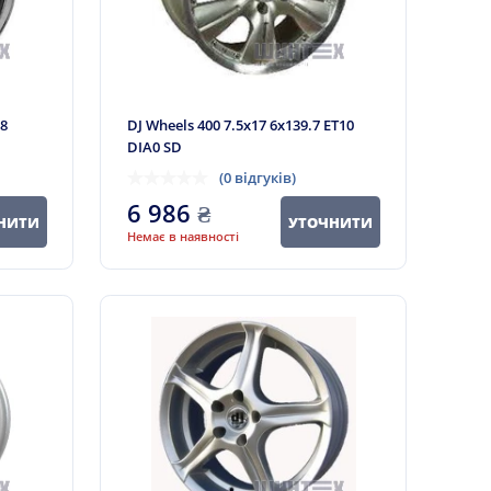
38
DJ Wheels 400 7.5x17 6x139.7 ET10
DIA0 SD
(0 відгуків)
6 986
₴
НИТИ
УТОЧНИТИ
Немає в наявності