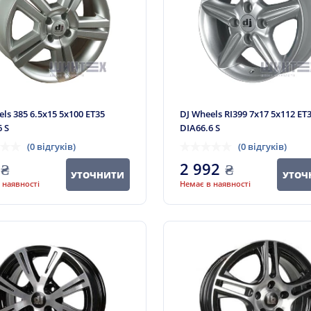
ls 385 6.5x15 5x100 ET35
DJ Wheels RI399 7x17 5x112 ET
6 S
DIA66.6 S
(0 відгуків)
(0 відгуків)
₴
2 992
₴
УТОЧНИТИ
УТОЧ
 наявності
Немає в наявності