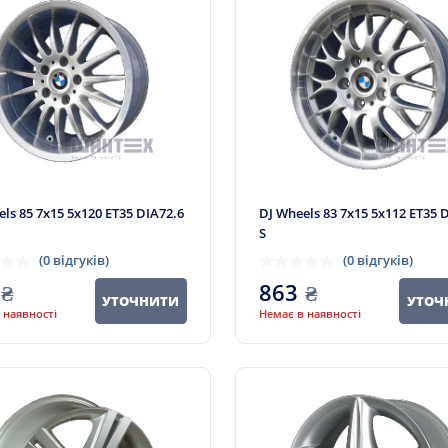
ls 85 7x15 5x120 ET35 DIA72.6
DJ Wheels 83 7x15 5x112 ET35 
S
(0 відгуків)
(0 відгуків)
₴
863
₴
УТОЧНИТИ
УТОЧ
 наявності
Немає в наявності