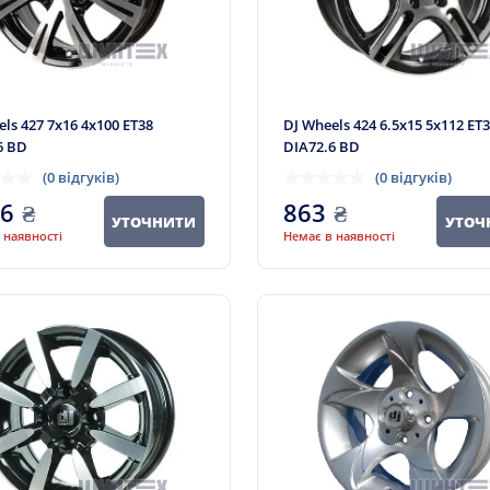
ls 427 7x16 4x100 ET38
DJ Wheels 424 6.5x15 5x112 ET
6 BD
DIA72.6 BD
(0 відгуків)
(0 відгуків)
76
₴
863
₴
УТОЧНИТИ
УТОЧ
 наявності
Немає в наявності