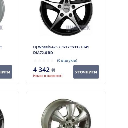
35
DJ Wheels 425 7.5x17 5x112 ET45
DIA72.6 BD
(0 відгуків)
4 342
₴
НИТИ
УТОЧНИТИ
Немає в наявності