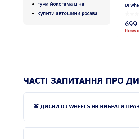
Dotz
гума йокогама ціна
DJ Whee
Enzo
купити автошини росава
Evolution
699
FBC
Немає в
FJB
Fondmetal
Futek
Giant
GMP Italia
ЧАСТІ ЗАПИТАННЯ ПРО Д
iFree
Inzi Aone
🚖 ДИСКИ DJ WHEELS ЯК ВИБРАТИ ПР
ITP
Jantsa
ЇХ
ЖТ