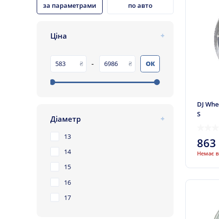
за параметрами
по авто
Ціна
-
ОК
DJ Whee
S
Діаметр
13
863
14
Немає в
15
16
17