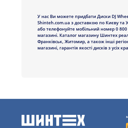
Maxx Wheels
Mi-tech
У нас Ви можете придбати Диски DJ Wheel
MKW (Mi-tech)
Shinteh.com.ua з доставкою по Києву та 
або телефонуйте мобільний номер 0 800 7
Monte Fiore
магазині. Каталог магазину Шинтех реалі
MRW
Франківськ, Житомир, а також інші регіо
магазині, гарантія якості дисків з усіх кр
MSW
Oxxo
OZ Racing
PDW
Premium
Proline
PTH
Racing Wheels
RC Design