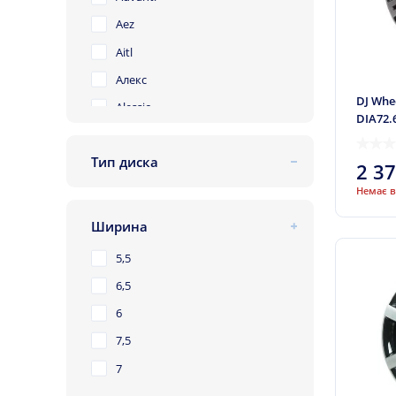
Aez
Aitl
Алекс
DJ Whee
Alessio
DIA72.
Alexrims
Тип диска
Allante
2 3
литий
ALST (KFZ)
Немає в
Alutec
Ширина
Antera
5,5
Arcasting
6,5
Army
6
ATS
7,5
Autec
7
Autom