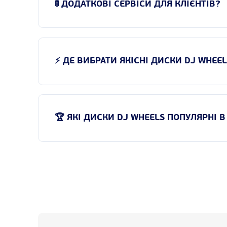
🚦 ДОДАТКОВІ СЕРВІСИ ДЛЯ КЛІЄНТІВ?
Х
Konig
Корметал
Kosei
⚡ ДЕ ВИБРАТИ ЯКІСНІ ДИСКИ DJ WHEE
Koya
Kronprinz
Kyowa Racing
🏆 ЯКІ ДИСКИ DJ WHEELS ПОПУЛЯРНІ 
Lawu
League
LSW
MAE Design
Magnetto
Mak
Marcello