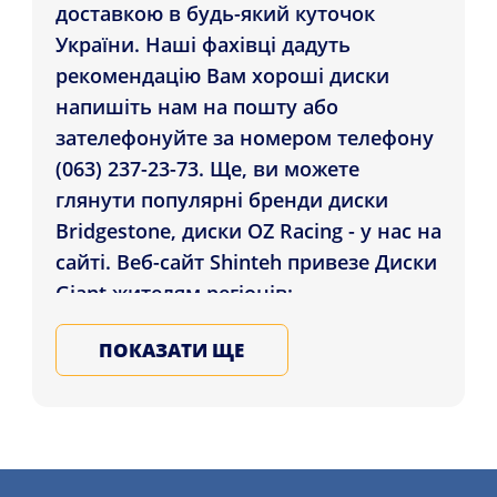
доставкою в будь-який куточок
України. Наші фахівці дадуть
рекомендацію Вам хороші диски
напишіть нам на пошту або
зателефонуйте за номером телефону
(063) 237-23-73. Ще, ви можете
глянути популярні бренди диски
Bridgestone, диски OZ Racing - у нас на
сайті. Веб-сайт Shinteh привезе Диски
Giant жителям регіонів:
Кропивницький, Дніпро, Чернігіві в
ПОКАЗАТИ ЩЕ
усі міста України. Підбирайте сталеві,
ковані, литі диски для машини в
нашому магазині, гарантія якості
дисків різних країн, запишіться на
послугу монтажу дисків більш