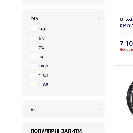
Avus
Banzai
DIA
Mi-tec
DIA73.
BBS
66,6
Berg
67,1
7 1
Borbet
73,1
Немає в
CAM
74,1
Carre
106,1
CMS
110,1
Darwin
110,5
DBV
Dezent
ET
ДГ
10
Diewe Wheels
12
Disla
ПОПУЛЯРНІ ЗАПИТИ