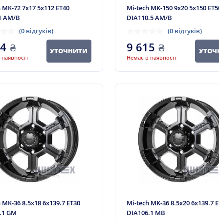
h MK-72 7x17 5x112 ET40
Mi-tech MK-150 9x20 5x150 ET5
1 AM/B
DIA110.5 AM/B
(0 відгуків)
(0 відгуків)
94
₴
9 615
₴
УТОЧНИТИ
УТОЧ
 наявності
Немає в наявності
 MK-36 8.5x18 6x139.7 ET30
Mi-tech MK-36 8.5x20 6x139.7 
.1 GM
DIA106.1 MB