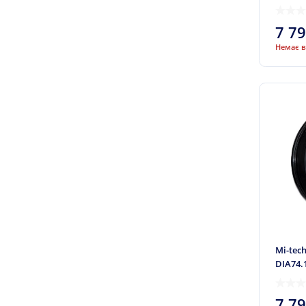
ЇХ
ЖТ
7 7
Х
Немає в
Konig
Корметал
Kosei
Koya
Kronprinz
Kyowa Racing
Lawu
League
LSW
Mi-tec
MAE Design
DIA74.
Magnetto
Mak
7 7