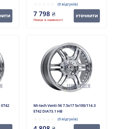
(0 відгуків)
7 798
₴
НИТИ
УТОЧНИТИ
Немає в наявності
3 ET42
Mi-tech Venti-56 7.5x17 5x100/114.3
ET42 DIA73.1 HB
(0 відгуків)
4 808
₴