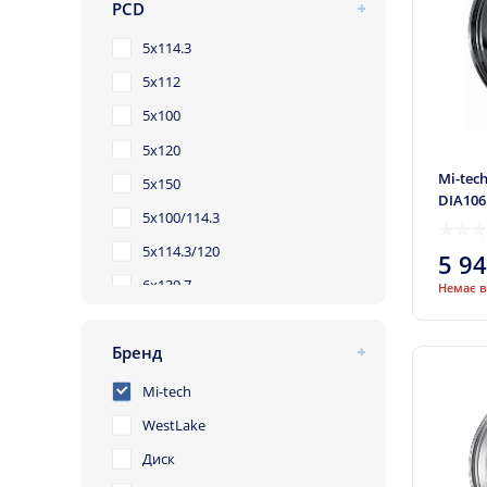
PCD
5x114.3
5x112
5x100
5x120
Mi-tech
5x150
DIA106
5x100/114.3
5x114.3/120
5 9
6x139.7
Немає в
10x114.3/120
Бренд
10x112/114.3
10x112/120
Mi-tech
WestLake
Диск