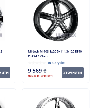
12
Mi-tech M-103 8x20 5x114.3/120 ET40
DIA74.1 Chrom
(0 відгуків)
9 569
₴
НИТИ
УТОЧНИТИ
Немає в наявності