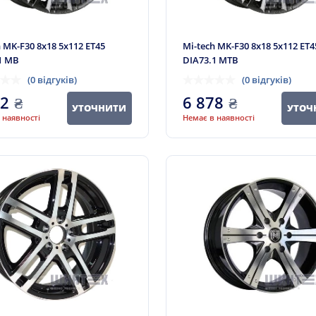
h MK-F30 8x18 5x112 ET45
Mi-tech MK-F30 8x18 5x112 ET4
1 MB
DIA73.1 MTB
(0 відгуків)
(0 відгуків)
02
₴
6 878
₴
УТОЧНИТИ
УТОЧ
 наявності
Немає в наявності