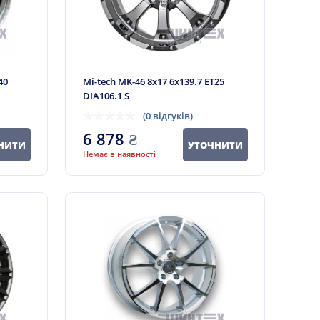
40
Mi-tech MK-46 8x17 6x139.7 ET25
DIA106.1 S
(0 відгуків)
6 878
₴
НИТИ
УТОЧНИТИ
Немає в наявності