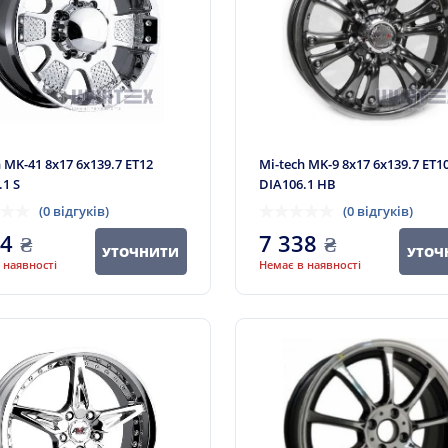
 MK-41 8x17 6x139.7 ET12
Mi-tech MK-9 8x17 6x139.7 ET1
.1 S
DIA106.1 HB
(0 відгуків)
(0 відгуків)
44
₴
7 338
₴
УТОЧНИТИ
УТОЧ
 наявності
Немає в наявності