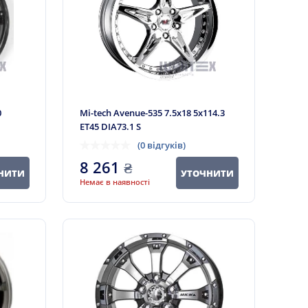
0
Mi-tech Avenue-535 7.5x18 5x114.3
ET45 DIA73.1 S
(0 відгуків)
8 261
₴
НИТИ
УТОЧНИТИ
Немає в наявності