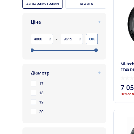
за параметрами
по авто
Ціна
-
ОК
Mi-tech
ET40 D
Діаметр
17
7 0
18
Немає в
19
20