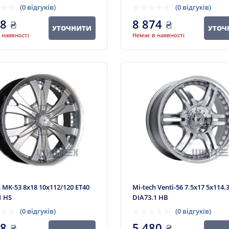
(0 відгуків)
(0 відгуків)
98
₴
8 874
₴
УТОЧНИТИ
УТОЧ
 наявності
Немає в наявності
h MK-53 8x18 10x112/120 ET40
Mi-tech Venti-56 7.5x17 5x114.
1 HS
DIA73.1 HB
(0 відгуків)
(0 відгуків)
98
₴
5 480
₴