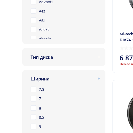
Advanti
Aez
Aitl
Алекс
Mi-tec
Alessio
DIA74.
Alexrims
6 8
Тип диска
Allante
литий
Немає в
ALST (KFZ)
Alutec
Ширина
Antera
7,5
Arcasting
7
Army
8
ATS
8,5
Autec
9
Autom