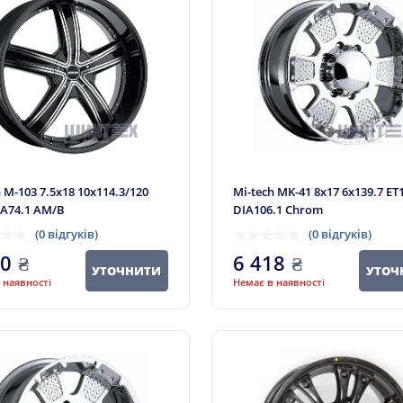
 M-103 7.5x18 10x114.3/120
Mi-tech MK-41 8x17 6x139.7 ET
IA74.1 AM/B
DIA106.1 Chrom
(0 відгуків)
(0 відгуків)
50
₴
6 418
₴
УТОЧНИТИ
УТОЧ
 наявності
Немає в наявності