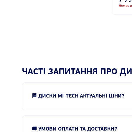
Немає в
Marcello
Maxx Wheels
MKW (Mi-tech)
Monte Fiore
MRW
MSW
Oxxo
ЧАСТІ ЗАПИТАННЯ ПРО ДИ
OZ Racing
PDW
Premium
🏁 ДИСКИ MI-TECH АКТУАЛЬНІ ЦІНИ?
Proline
PTH
Racing Wheels
RC Design
🚚 УМОВИ ОПЛАТИ ТА ДОСТАВКИ?