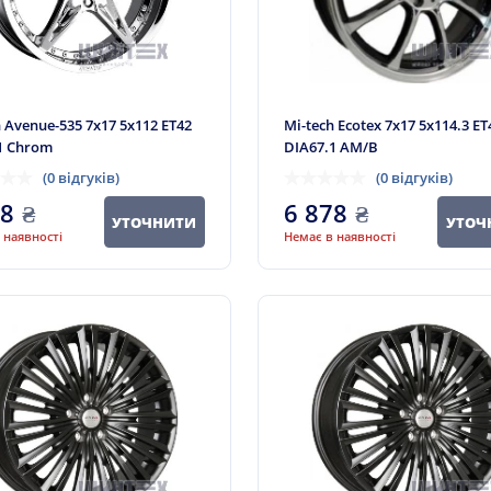
h Avenue-535 7x17 5x112 ET42
Mi-tech Ecotex 7x17 5x114.3 ET
1 Chrom
DIA67.1 AM/B
(0 відгуків)
(0 відгуків)
78
₴
6 878
₴
УТОЧНИТИ
УТОЧ
 наявності
Немає в наявності