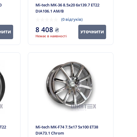
0
Mi-tech MK-36 8.5x20 6x139.7 ET22
DIA106.1 AM/B
(0 відгуків)
8 408
₴
НИТИ
УТОЧНИТИ
Немає в наявності
ET22
Mi-tech MK-F74 7.5x17 5x100 ET38
DIA73.1 Chrom