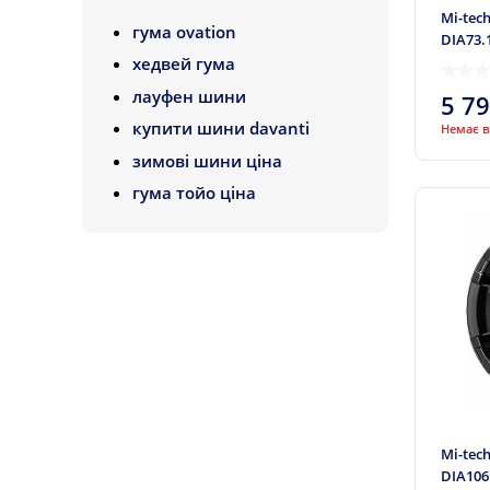
22
DJ Wheels
Mi-tec
гума ovation
25
DIA73.
Dotz
хедвей гума
30
Enzo
лауфен шини
5 7
35
Evolution
купити шини davanti
Немає в
38
FBC
зимові шини ціна
40
FJB
гума тойо ціна
42
Fondmetal
45
Futek
50
Giant
GMP Italia
iFree
Inzi Aone
ITP
Mi-tech
Jantsa
DIA106