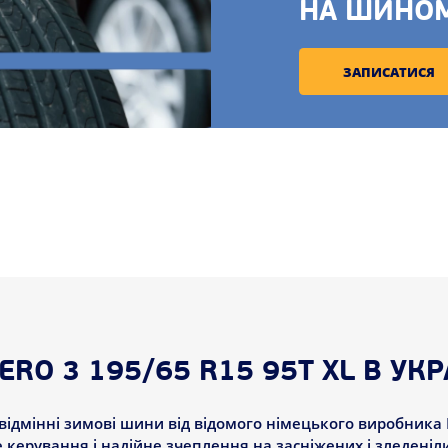
НА ШИНО
ЗАПИСАТИСЯ
RO 3 195/65 R15 95T XL В УКР
 відмінні зимові шини від відомого німецького виробника 
 керування і надійне зчеплення на засніжених і зледеніл