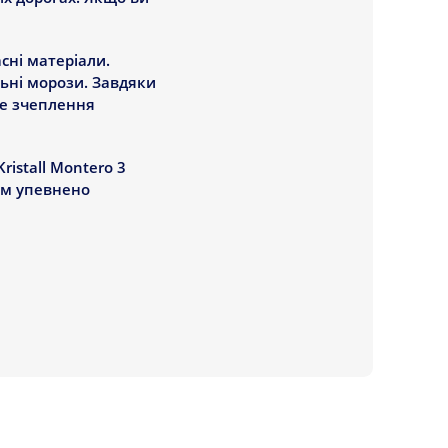
асні матеріали.
ьні морози. Завдяки
ше зчеплення
istall Montero 3
вам упевнено
востями, які
обництві Kristall
ах.