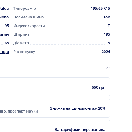
Fulda
Типорозмір
195/65 R15
мова
Посилена шина
Так
95
Индекс скорости
T
овий
Ширина
195
65
Діаметр
15
нція
Рік випуску
2024
550 грн
Знижка на шиномонтаж 20%
ієво, проспект Науки
За тарифами перевізника