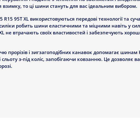
ня взимку, то ці шини стануть для вас ідеальним вибором.
65 R15 95T XL використовуються передові технології та суч
силіки робить шини еластичними та міцними навіть у сил
 XL не втрачають своїх властивостей і забезпечують хоро
ю прорізів і зигзагоподібних канавок допомагає шинам Kr
і сльоту з-під коліс, запобігаючи ковзанню. Це дозволяє 
розі.
ЕХНІЧНІ ВЛАСТИВОСТІ
лодіють відмінними характеристиками і технічними власти
часні технології та матеріали, що використовуються у вир
 високу ефективність навіть у найсуворіших зимових умов
95/65 R15 95T XL особливими: