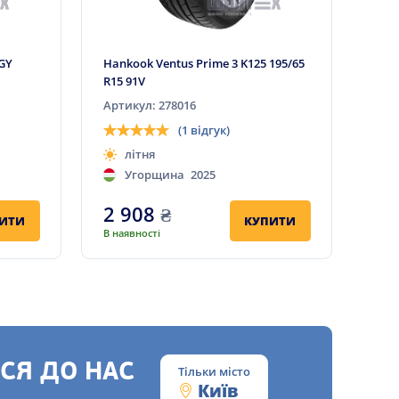
GY
Hankook Ventus Prime 3 K125 195/65
R15 91V
Артикул: 278016
(1 відгук)
літня
Угорщина
2025
2 908
₴
ИТИ
КУПИТИ
В наявності
СЯ ДО НАС
Тільки місто
Київ