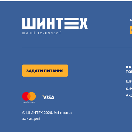
Спрямований малюнок протектор
снігу і сльоти
Особливий склад гумової суміші
Посилена конструкція боковин дл
Рівномірний розподіл тиску в пл
КА
ЗАДАТИ ПИТАННЯ
ТО
Ши
Низький рівень шуму та вібрац
Ди
Ак
Висока стійкість до акваплану
© ШИНТЕХ 2026. Усі права
захищені
ВСТАНОВЛЕННЯ ТА Д