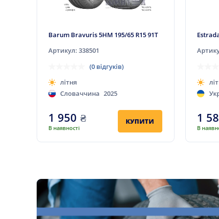
Barum Bravuris 5HM 195/65 R15 91T
Estrad
Артикул: 338501
Артику
(0 відгуків)
літня
літ
Словаччина
2025
Ук
1 950
₴
1 5
КУПИТИ
В наявності
В наявн