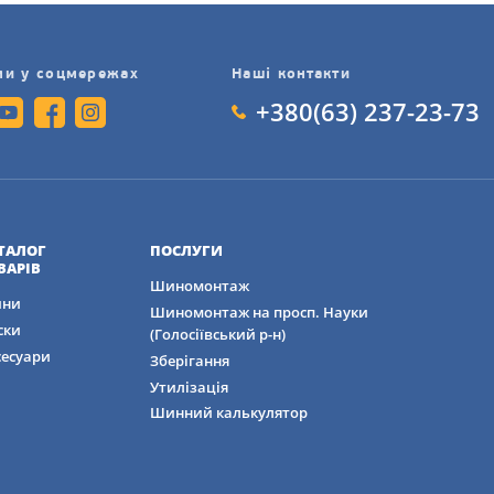
а з безліччю прорізів і зигзагоподібних канавок для шв
ми у соцмережах
Наші контакти
 з силікою для поліпшеного зчеплення на снігу та льоду
+380(63) 237-23-73
я більшої стабільності та стійкості під час маневрів
ямі контакту для рівномірного зносу і довговічності
ТАЛОГ
ПОСЛУГИ
ВАРІВ
Шиномонтаж
ни
ій для комфортної їзди
Шиномонтаж на просп. Науки
ски
(Голосіївський р-н)
сесуари
Зберігання
вання завдяки ефективній системі дренажних канавок
Утилізація
Шинний калькулятор
ОГЛЯД