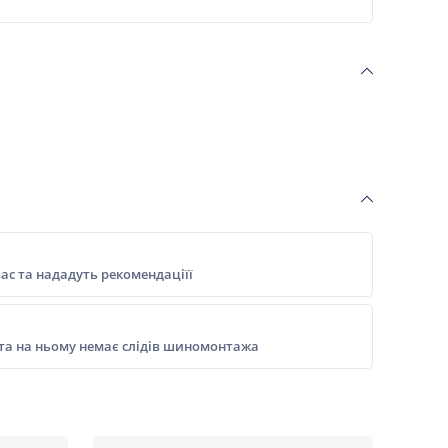
ас та нададуть рекомендаціїї
 та на ньому немає слідів шиномонтажа