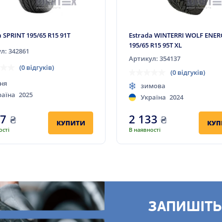
a SPRINT 195/65 R15 91T
Estrada WINTERRI WOLF ENER
195/65 R15 95T XL
л: 342861
Артикул: 354137
(0 відгуків)
(0 відгуків)
ня
зимова
раїна
2025
Україна
2024
87
₴
2 133
₴
КУПИТИ
КУП
ості
В наявності
ЗАПИШІТЬ