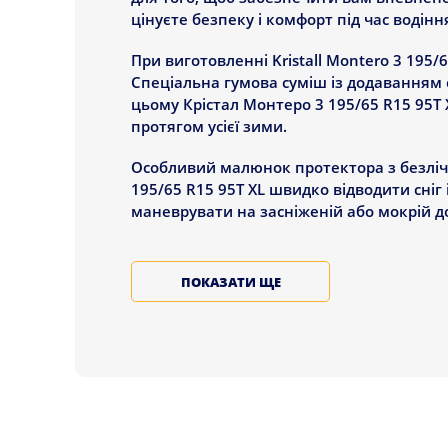
цінуєте безпеку і комфорт під час водін
При виготовленні Kristall Montero 3 195/
Спеціальна гумова суміш із додаванням 
цьому Крістал Монтеро 3 195/65 R15 95T
протягом усієї зими.
Особливий малюнок протектора з безлічч
195/65 R15 95T XL швидко відводити сніг 
маневрувати на засніженій або мокрій до
ХАРАКТЕРИСТИКИ ТА Т
ПОКАЗАТИ ЩЕ
Крістал Монтеро 3 195/65 R15 95T XL во
виділяють їх серед інших зимових шин. Су
Montero 3 195/65 R15 95T XL, гарантують
Ось що робить шини Крістал Монтеро 3 1