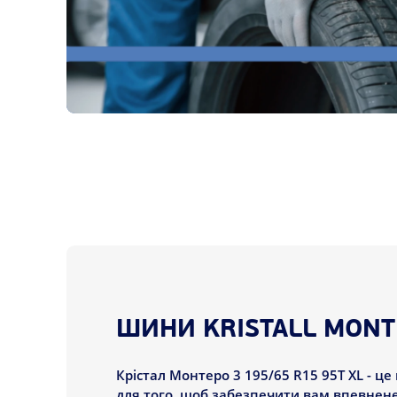
ШИНИ KRISTALL MONTE
Крістал Монтеро 3 195/65 R15 95T XL - це
для того, щоб забезпечити вам впевнене