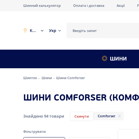
Шинний калькулятор
Оплата і доставка
Акції
Київ
Укр
ШИНИ
Шинтех
Шини
Шини Comforser
ШИНИ COMFORSER (КОМФ
Знайдено
94
товари
Comforser
Скинути
Фільтрувати: