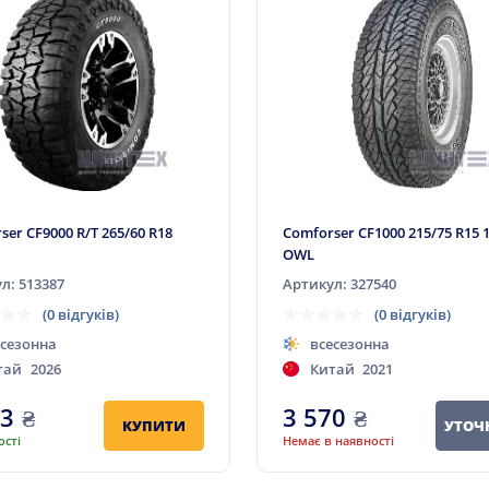
ser CF9000 R/T 265/60 R18
Comforser CF1000 215/75 R15 
OWL
л: 513387
Артикул: 327540
(0 відгуків)
(0 відгуків)
есезонна
всесезонна
тай
2026
Китай
2021
93
₴
3 570
₴
КУПИТИ
УТОЧ
ості
Немає в наявності