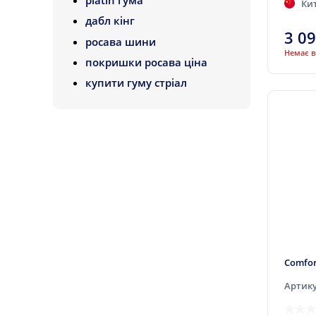
Ки
Atturo
дабл кінг
Aufine
3 0
росава шини
Austone
Немає в
покришки росава ціна
Autoguard
купити гуму стріал
Avon
Bars
Barum
BFGoodrich
BlackLion
Bridgestone
Cachland
Ceat
Comfor
Centara
Артику
Chengshan
Collins (наварювання)