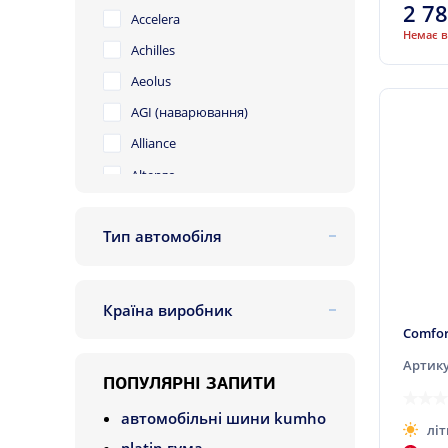
2 7
Accelera
Немає в
Achilles
Aeolus
AGI (наварювання)
Alliance
Altenzo
Amtel
Тип автомобіля
Antares
легковий
Aoteli
позашляховик
Aplus
Країна виробник
легковантажний
Apollo
Китай
Comfor
Arivo
Артику
ПОПУЛЯРНІ ЗАПИТИ
Artum
автомобільні шини kumho
Atlas
літ
platin гума