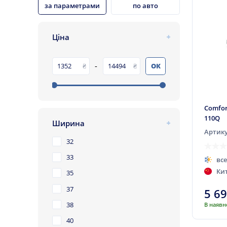
за параметрами
по авто
Ціна
-
ОК
Comfor
110Q
Ширина
Артику
32
33
вс
Ки
35
37
5 6
38
В наявн
40