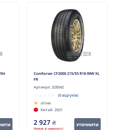
95H
Comforser CF2000 215/55 R18 99W XL
FR
Артикул: 328542
(0 відгуків)
літня
Китай
2021
2 927
₴
НИТИ
УТОЧНИТИ
Немає в наявності