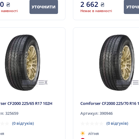
80
₴
2 662
₴
УТОЧНИТИ
УТОЧ
 наявності
Немає в наявності
ser CF2000 225/65 R17 102H
Comforser CF2000 225/70 R16 
л: 325659
Артикул: 390946
(0 відгуків)
(0 відгуків)
ня
літня