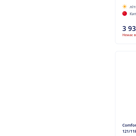
літ
Compasal
Ки
Contyre
3 9
Cooper
Немає в
Cordiant
Crossleader
CST
Daewoo
Davanti
Dayton
Daytona (Наварка)
Debica
Delinte
Diamondback
Comfor
121/11
Diplomat