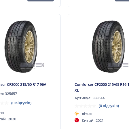
ser CF2000 215/60 R17 96V
Comforser CF2000 215/65 R16 
XL
л: 325657
Артикул: 338514
(0 відгуків)
(0 відгуків)
ня
літня
тай
2020
Китай
2021