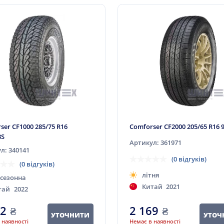
ser CF1000 285/75 R16
Comforser CF2000 205/65 R16 
3S
Артикул: 361971
л: 340141
(0 відгуків)
(0 відгуків)
літня
есезонна
Китай
2021
тай
2022
12
₴
2 169
₴
УТОЧНИТИ
УТОЧ
 наявності
Немає в наявності