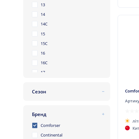
65
13
70
14
75
14C
15
15C
16
16C
17
17C
Comfor
Сезон
18
літня
Артику
19
зимова
20
Бренд
всесезонна
21
літ
Comforser
Ки
22
Continental