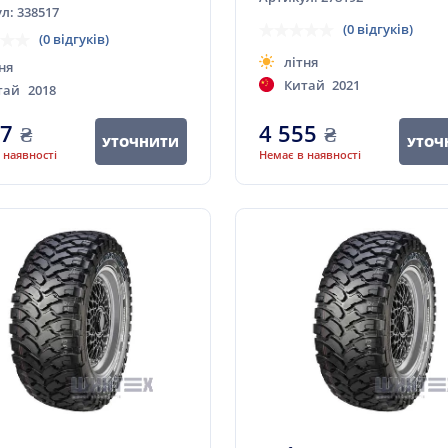
л: 338517
(0 відгуків)
(0 відгуків)
літня
ня
Китай
2021
тай
2018
27
₴
4 555
₴
УТОЧНИТИ
УТОЧ
 наявності
Немає в наявності