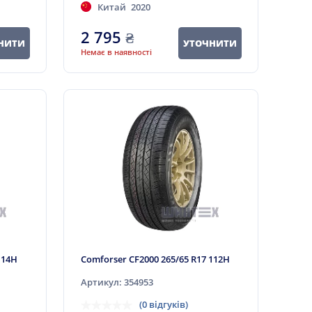
Китай
2020
2 795
₴
НИТИ
УТОЧНИТИ
Немає в наявності
114H
Comforser CF2000 265/65 R17 112H
Артикул: 354953
(0 відгуків)