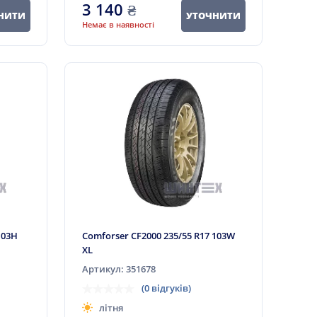
3 140
₴
НИТИ
УТОЧНИТИ
Немає в наявності
103H
Comforser CF2000 235/55 R17 103W
XL
Артикул: 351678
(0 відгуків)
літня