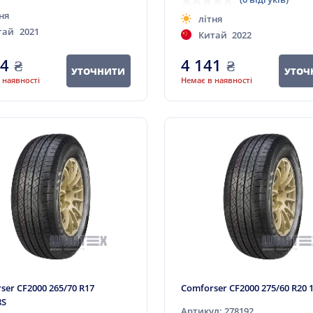
ня
літня
тай
2021
Китай
2022
34
₴
4 141
₴
УТОЧНИТИ
УТОЧ
 наявності
Немає в наявності
ser CF2000 265/70 R17
Comforser CF2000 275/60 R20 
8S
Артикул: 278192