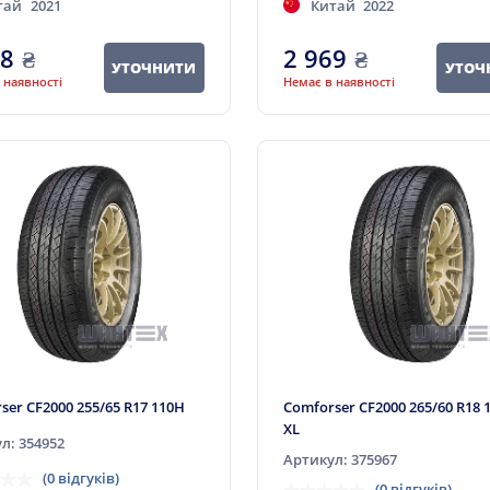
тай
2021
Китай
2022
98
₴
2 969
₴
УТОЧНИТИ
УТОЧ
 наявності
Немає в наявності
ser CF2000 255/65 R17 110H
Comforser CF2000 265/60 R18 
XL
л: 354952
Артикул: 375967
(0 відгуків)
(0 відгуків)