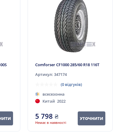
100S
Comforser CF1000 285/60 R18 116T
Артикул: 347174
(0 відгуків)
всесезонна
Китай
2022
5 798
₴
НИТИ
УТОЧНИТИ
Немає в наявності