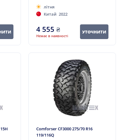
літня
Китай
2022
4 555
₴
НИТИ
УТОЧНИТИ
Немає в наявності
115H
Comforser CF3000 275/70 R16
119/116Q