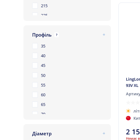
215
225
235
Профіль
245
?
255
35
265
40
275
45
285
50
LingLo
295
55
93V XL
305
Артику
60
315
65
літ
70
Ки
75
2 1
Діаметр
Немає в