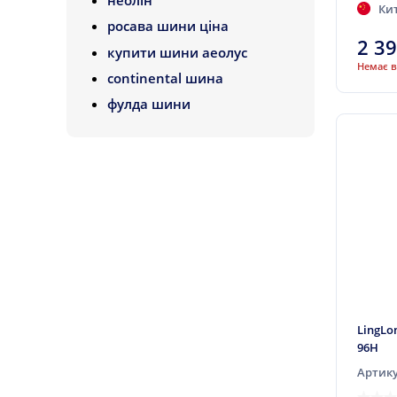
Atturo
Ки
росава шини ціна
Aufine
2 3
купити шини аеолус
Austone
Немає в
continental шина
Autoguard
фулда шини
Avon
Bars
Barum
BFGoodrich
BlackLion
Bridgestone
Cachland
Ceat
LingLo
Centara
96H
Chengshan
Артику
Collins (наварювання)