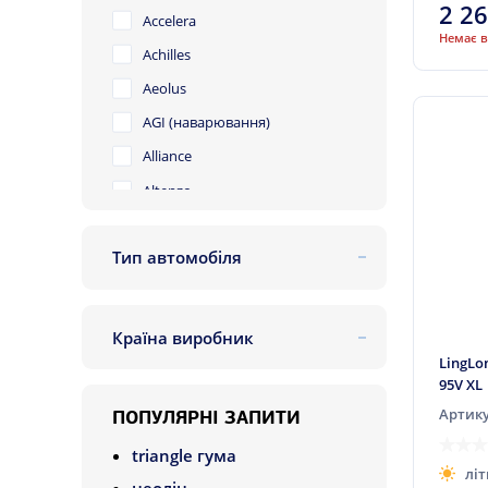
21
2 2
Accelera
Немає в
Achilles
Aeolus
AGI (наварювання)
Alliance
Altenzo
Amtel
Тип автомобіля
Antares
легковий
Aoteli
позашляховик
Aplus
Країна виробник
легковантажний
Apollo
Китай
LingLo
95V XL
Arivo
Сербія
Артику
ПОПУЛЯРНІ ЗАПИТИ
Artum
triangle гума
Atlas
літ
неолін