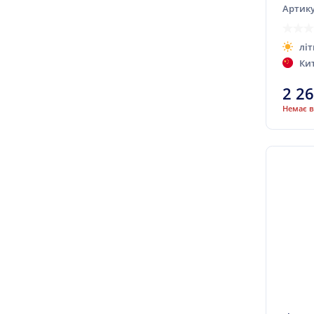
Артику
Diplomat
Dmack
літ
Double King
Ки
Doublestar
2 2
Dunlop
Немає в
Duraturn
Duro
Durun
Ecovision
Equipe (наварювання)
Estrada
Evergreen
Falken
Farroad