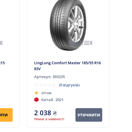
R15
LingLong Comfort Master 185/55 R16
83V
Артикул: 393235
(0 відгуків)
літня
Китай
2021
2 038
₴
ИТИ
УТОЧНИТИ
Немає в наявності