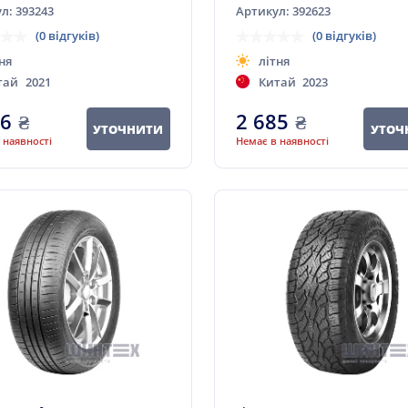
л: 393243
Артикул: 392623
(0 відгуків)
(0 відгуків)
ня
літня
тай
2021
Китай
2023
66
₴
2 685
₴
УТОЧНИТИ
УТОЧ
 наявності
Немає в наявності