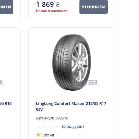
1 869
₴
НИТИ
УТОЧНИТИ
Немає в наявності
55 R16
LingLong Comfort Master 215/55 R17
94V
Артикул: 392619
(0 відгуків)
літня