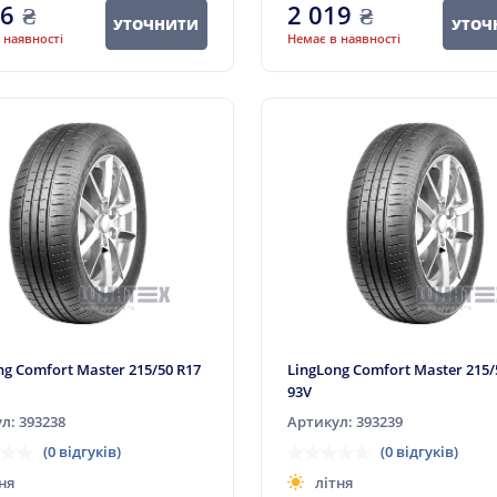
66
₴
2 019
₴
УТОЧНИТИ
УТОЧ
 наявності
Немає в наявності
ng Comfort Master 215/50 R17
LingLong Comfort Master 215/
93V
л: 393238
Артикул: 393239
(0 відгуків)
(0 відгуків)
ня
літня