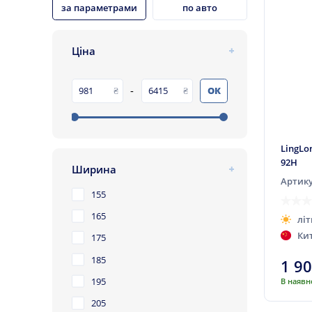
за параметрами
по авто
Ціна
-
ОК
LingLo
92H
Ширина
Артику
155
165
літ
Ки
175
185
1 9
195
В наявн
205