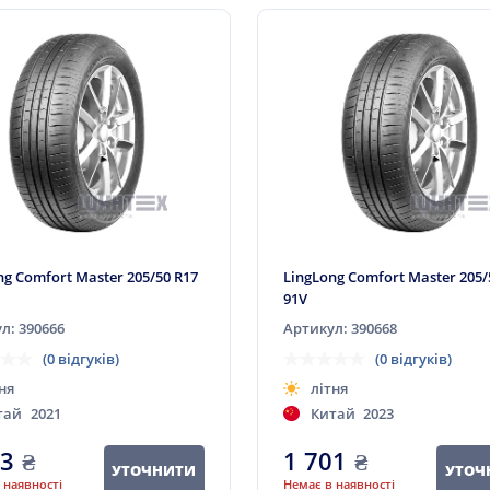
ng Comfort Master 205/50 R17
LingLong Comfort Master 205/
91V
л: 390666
Артикул: 390668
(0 відгуків)
(0 відгуків)
ня
літня
тай
2021
Китай
2023
53
₴
1 701
₴
УТОЧНИТИ
УТОЧ
 наявності
Немає в наявності