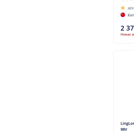
літ
Comforser
Ки
Compasal
2 3
Contyre
Немає в
Cooper
Cordiant
Crossleader
CST
Daewoo
Davanti
Dayton
Daytona (Наварка)
Debica
Delinte
LingLo
98V
Diamondback