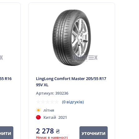
55 R16
LingLong Comfort Master 205/55 R17
95V XL
Артикул: 393236
(0 відгуків)
літня
Китай
2021
2 278
₴
НИТИ
УТОЧНИТИ
Немає в наявності