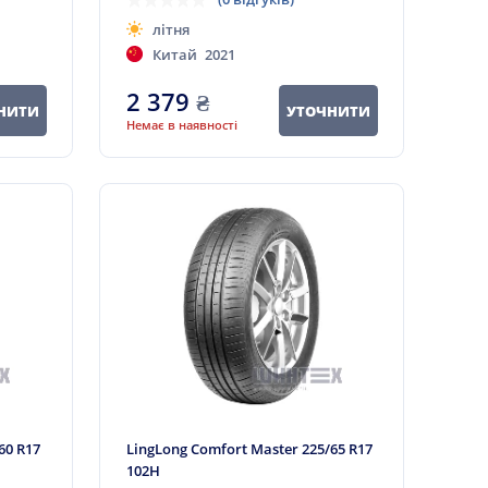
літня
Китай
2021
2 379
₴
НИТИ
УТОЧНИТИ
Немає в наявності
60 R17
LingLong Comfort Master 225/65 R17
102H