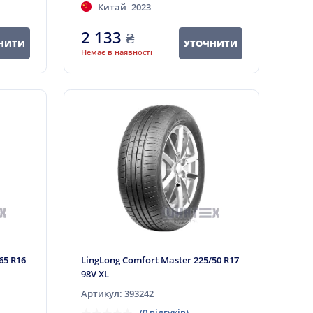
Китай
2023
2 133
₴
НИТИ
УТОЧНИТИ
Немає в наявності
65 R16
LingLong Comfort Master 225/50 R17
98V XL
Артикул: 393242
(0 відгуків)