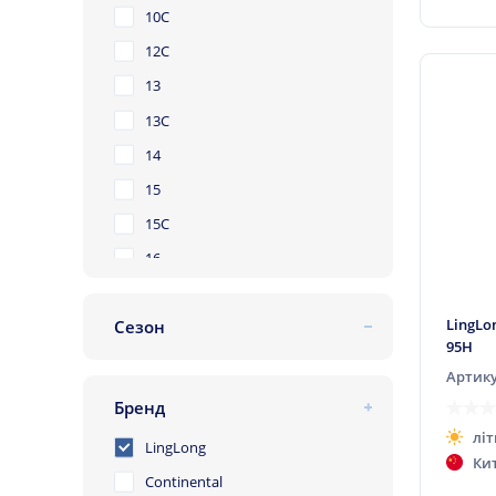
10C
12C
13
13C
14
15
15C
16
16C
LingLo
Сезон
17
95H
літня
17C
Артику
зимова
18
Бренд
всесезонна
19
літ
LingLong
Ки
20
Continental