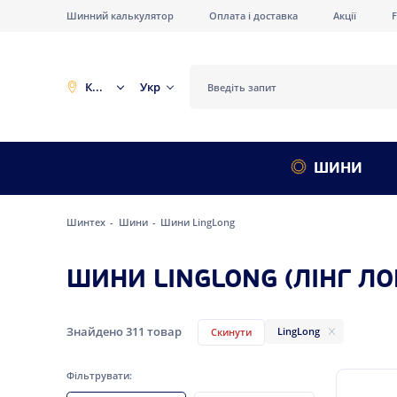
Шинний калькулятор
Оплата і доставка
Акції
Київ
Укр
ШИНИ
Шинтех
Шини
Шини LingLong
ШИНИ LINGLONG (ЛІНГ ЛО
Знайдено
311
товар
LingLong
Скинути
Фільтрувати: