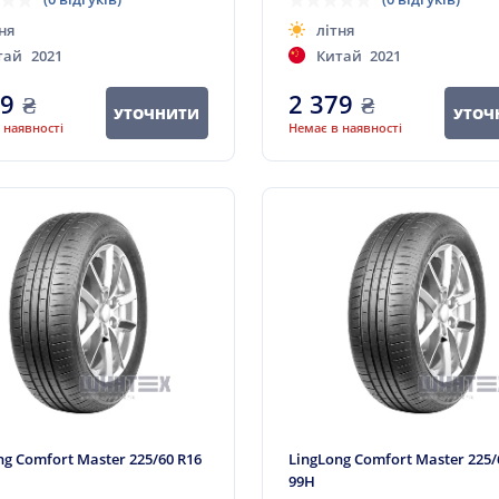
ня
літня
тай
2021
Китай
2021
79
₴
2 379
₴
УТОЧНИТИ
УТОЧ
 наявності
Немає в наявності
ng Comfort Master 225/60 R16
LingLong Comfort Master 225/
99H