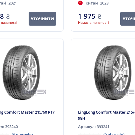
тай
2021
Китай
2023
98
₴
1 975
₴
УТОЧНИТИ
УТОЧ
 наявності
Немає в наявності
ng Comfort Master 215/60 R17
LingLong Comfort Master 215/
98H
л: 393240
Артикул: 393241
(0 відгуків)
(0 відгуків)