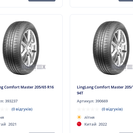
ng Comfort Master 205/65 R16
LingLong Comfort Master 205/
94T
л: 393237
Артикул: 390669
(0 відгуків)
(0 відгуків)
ня
літня
тай
2021
Китай
2022