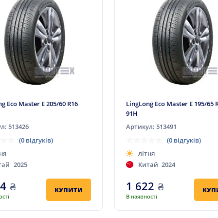
ng Eco Master E 205/60 R16
LingLong Eco Master E 195/65 
91H
л: 513426
Артикул: 513491
(0 відгуків)
(0 відгуків)
ня
літня
тай
2025
Китай
2024
04
₴
1 622
₴
КУПИТИ
КУП
ості
В наявності