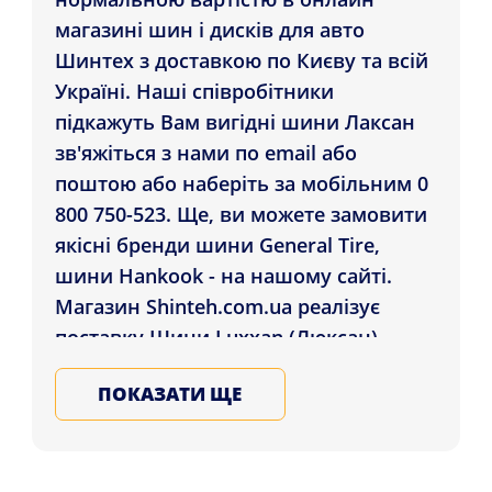
магазині шин і дисків для авто
Шинтех з доставкою по Києву та всій
Україні. Наші співробітники
підкажуть Вам вигідні шини Лаксан
зв'яжіться з нами по email або
поштою або наберіть за мобільним 0
800 750-523. Ще, ви можете замовити
якісні бренди шини General Tire,
шини Hankook - на нашому сайті.
Магазин Shinteh.com.ua реалізує
поставку Шини Luxxan (Люксан)
клієнтам міст: Київ, Суми, Львів , а
ПОКАЗАТИ ЩЕ
також інші регіони України.
Підбирайте та купуйте на зиму та літо
гуму для автомобіля у Нас, гарантія
якості гуми з усіх країн світу,