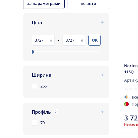
за параметрами
по авто
Ціна
-
ОК
Norten
115Q
Ширина
Артику
265
вс
По
Профіль
?
3 7
70
Немає в