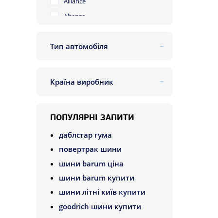
Alliance
Altenzo
Amtel
Тип автомобіля
Antares
позашляховик
Aoteli
Aplus
Країна виробник
Apollo
Португалія
Arivo
ПОПУЛЯРНІ ЗАПИТИ
Artum
даблстар гума
Atlas
повертрак шини
Atturo
шини barum ціна
Aufine
шини barum купити
Austone
шини літні київ купити
Autoguard
goodrich шини купити
Avon