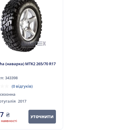
ha (наварка) MTK2 265/70 R17
л: 343398
(0 відгуків)
есезонна
ртугалія
2017
27
₴
УТОЧНИТИ
 наявності