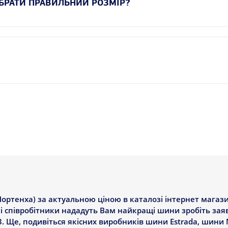
ИБРАТИ ПРАВИЛЬНИЙ РОЗМІР?
ртенха) за актуальною ціною в каталозі інтернет магази
ші співробітники нададуть Вам найкращі шини зробіть заяв
3. Ще, подивіться якісних виробників шини Estrada, шини N