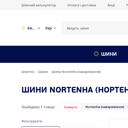
Шинний калькулятор
Оплата і доставка
Акції
Київ
Укр
ШИНИ
Шинтех
Шини
Шини Nortenha (наварювання)
ШИНИ NORTENHA (НОРТЕН
Знайдено
1
товар
Nortenha (наварювання)
Скинути
Фільтрувати: