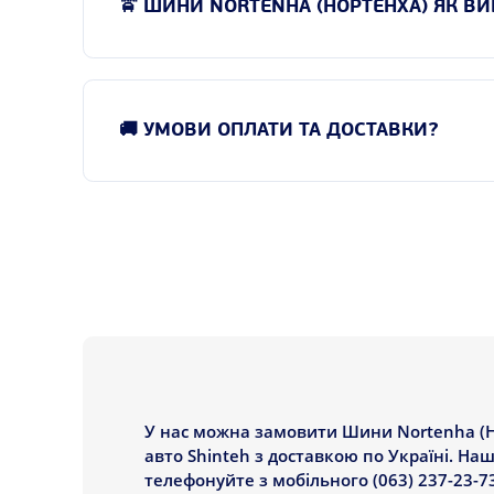
🚖 ШИНИ NORTENHA (НОРТЕНХА) ЯК В
Cordiant
Crossleader
CST
Daewoo
🚚 УМОВИ ОПЛАТИ ТА ДОСТАВКИ?
Davanti
Dayton
Daytona (Наварка)
Debica
Delinte
Diamondback
Diplomat
Dmack
Double King
У нас можна замовити Шини Nortenha (Но
авто Shinteh з доставкою по Україні. На
Doublestar
телефонуйте з мобільного (063) 237-23-7
Dunlop