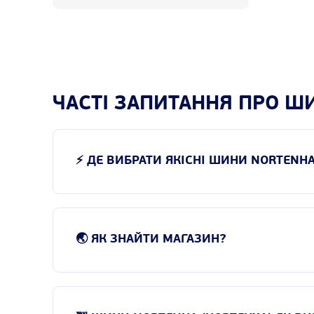
Bars
Barum
BFGoodrich
BlackLion
ЧАСТІ ЗАПИТАННЯ ПРО Ш
Bridgestone
Cachland
Ceat
⚡ ДЕ ВИБРАТИ ЯКІСНІ ШИНИ NORTENHA
Centara
Chengshan
Collins (наварювання)
Comforser
🌏 ЯК ЗНАЙТИ МАГАЗИН?
Compasal
Contyre
Cooper