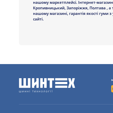
нашому маркетплейсі. Інтернет-магазин 
Duraturn
Кропивницький, Запоріжжя, Полтава , а т
нашому магазині, гарантія якості гуми з
Duro
сайті.
Durun
Ecovision
Equipe (наварювання)
Estrada
Evergreen
Falken
Farroad
Federal
Firemax
Firestone
FirstStop
Force