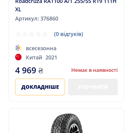
Roadcruza RA1100 A/T 255/55 R19 111H
XL
Артикул: 376860
(0 відгуків)
всесезонна
Китай
2021
4 969
₴
Немає в наявності
ДОКЛАДНІШЕ
УТОЧНИТИ