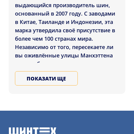
выдающийся производитель шин,
основанный в 2007 году. С заводами
в Китае, Таиланде и Индонезии, эта
марка утвердила своё присутствие в
более чем 100 странах мира.
Независимо от того, пересекаете ли
вы оживлённые улицы Манхэттена
или пробираетесь через хаотичные
потоки трафика Нью-Дели, шины
ПОКАЗАТИ ЩЕ
Roadcruza обещают вершину
безопасности, производительности и
долговечности.
Считайте сами: только в 2022 году
компания достигла поразительных
1,5 миллиарда долларов в