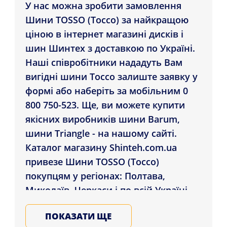
У нас можна зробити замовлення
Шини TOSSO (Тоссо) за найкращою
ціною в інтернет магазині дисків і
шин Шинтех з доставкою по Україні.
Наші співробітники нададуть Вам
вигідні шини Тоссо залиште заявку у
формі або наберіть за мобільним 0
800 750-523. Ще, ви можете купити
якісних виробників шини Barum,
шини Triangle - на нашому сайті.
Каталог магазину Shinteh.com.ua
привезе Шини TOSSO (Тоссо)
покупцям у регіонах: Полтава,
Миколаїв, Черкаси і по всій Україні.
Підбирайте та купуйте літні та зимові
ПОКАЗАТИ ЩЕ
автошини у Нас, гарантія якості гуми