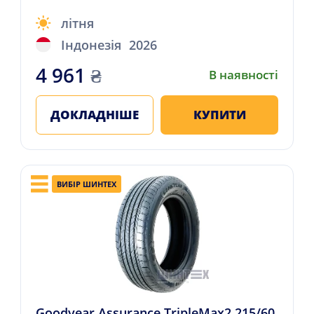
літня
Індонезія
2026
4 961
₴
В наявності
ДОКЛАДНІШЕ
КУПИТИ
ВИБІР ШИНТЕХ
Goodyear Assurance TripleMax2 215/60