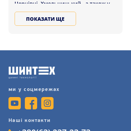
Чернівці, Хмельницький , а також у
будь-які міста України. Обирайте та
ПОКАЗАТИ ЩЕ
купуйте на всі сезони гуму для авто в
нашому магазині, гарантія якості
шин світових виробників,
записуйтеся на послугу монтажу шин
детальніше на нашому сайті.
ми у соцмережах
Наші контакти