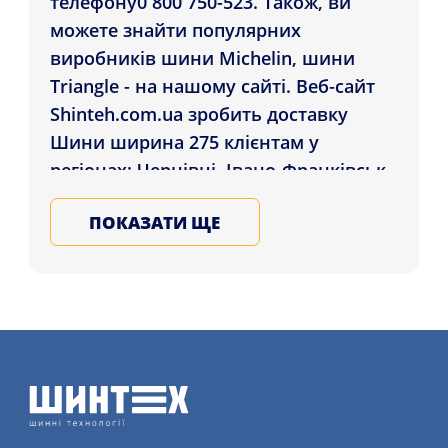
телефону0 800 750-523. Також, ви
можете знайти популярних
виробників шини Michelin, шини
Triangle - на нашому сайті. Веб-сайт
Shinteh.com.ua зробить доставку
Шини ширина 275 клієнтам у
регіонах: Чернівці, Івано-Франківськ,
Одеса і в ін. регіони України.
ПОКАЗАТИ ЩЕ
Замовляйте на зиму та літо гуму для
авто у Нас, гарантія якості шин
світових виробників, залиште заявку
на послугу шиномонтажу детальніше
на сайті.